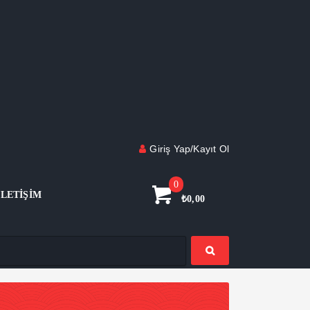
Giriş Yap/Kayıt Ol
0
İLETIŞIM
₺
0,00