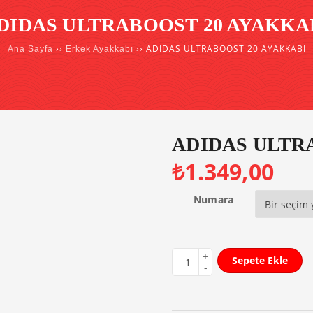
DIDAS ULTRABOOST 20 AYAKKA
››
›› ADIDAS ULTRABOOST 20 AYAKKABI
Ana Sayfa
Erkek Ayakkabı
ADIDAS ULTR
₺
1.349,00
Numara
Sepete Ekle