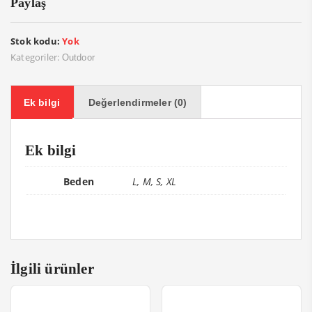
Paylaş
Stok kodu:
Yok
Kategoriler:
Outdoor
Ek bilgi
Değerlendirmeler (0)
Ek bilgi
Beden
L, M, S, XL
İlgili ürünler