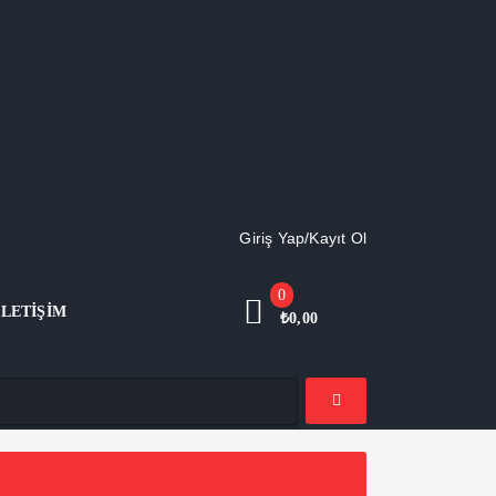
Giriş Yap/Kayıt Ol
0
İLETIŞIM
₺
0,00