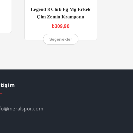
Legend 8 Club Fg Mg Erkek
Çim Zemin Kramponu
₺
309,90
Seçenekler
etişim
nfo@meralspor.com