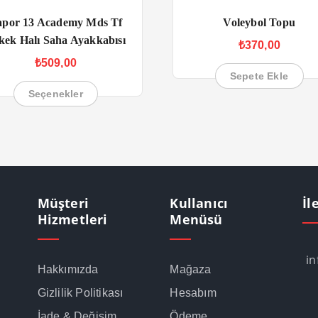
apor 13 Academy Mds Tf
Voleybol Topu
kek Halı Saha Ayakkabısı
₺
370,00
₺
509,00
Sepete Ekle
Seçenekler
Müşteri
Kullanıcı
İl
Hizmetleri
Menüsü
i
Hakkımızda
Mağaza
Gizlilik Politikası
Hesabım
İade & Değişim
Ödeme