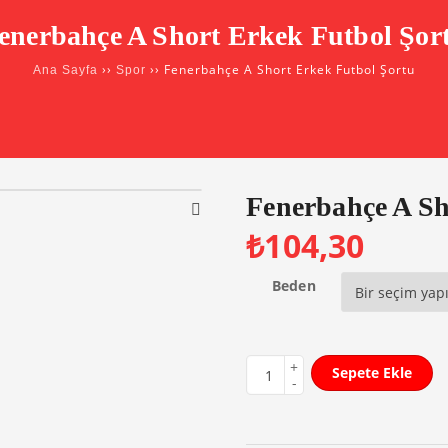
enerbahçe A Short Erkek Futbol Şor
››
›› Fenerbahçe A Short Erkek Futbol Şortu
Ana Sayfa
Spor
Fenerbahçe A Sh
₺
104,30
Beden
Sepete Ekle