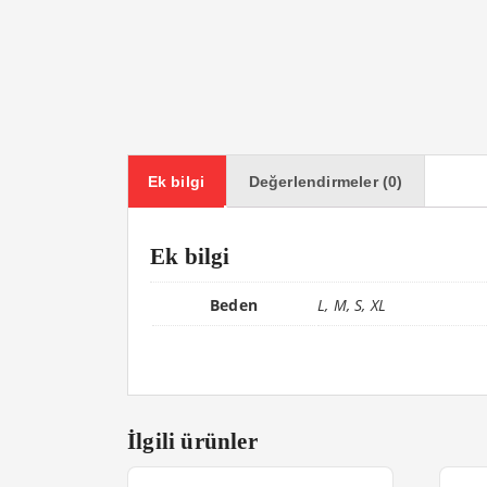
Ek bilgi
Değerlendirmeler (0)
Ek bilgi
Beden
L, M, S, XL
İlgili ürünler