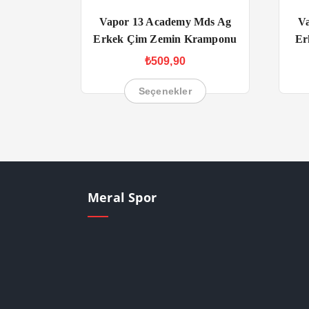
Vapor 13 Academy Mds Ag
V
Erkek Çim Zemin Kramponu
Er
₺
509,90
Seçenekler
Meral Spor