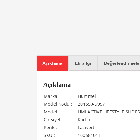
Açıklama
Ek bilgi
Değerlendirmeler
Açıklama
Marka :
Hummel
Model Kodu :
204550-9997
Model :
HMLACTIVE LIFESTYLE SHOES
Cinsiyet :
Kadın
Renk :
Lacivert
SKU :
100581011