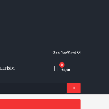
Giriş Yap/Kayıt Ol
0
İLETIŞIM
₺
0,00