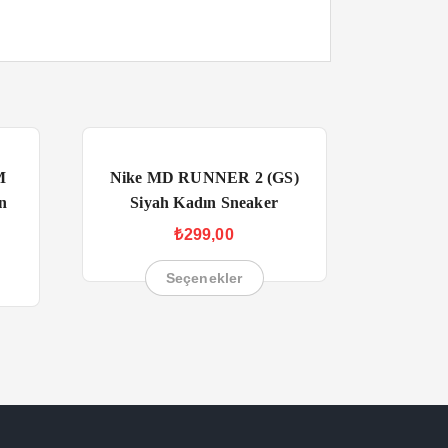
M
Nike MD RUNNER 2 (GS)
n
Siyah Kadın Sneaker
₺
299,00
Seçenekler