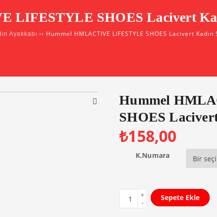
LIFESTYLE SHOES Lacivert Kadı
›› Hummel HMLACTIVE LIFESTYLE SHOES Lacivert Kadın S
ın Ayakkabı
Hummel HMLA
SHOES Lacivert
₺
158,00
K.Numara
Sepete Ekle