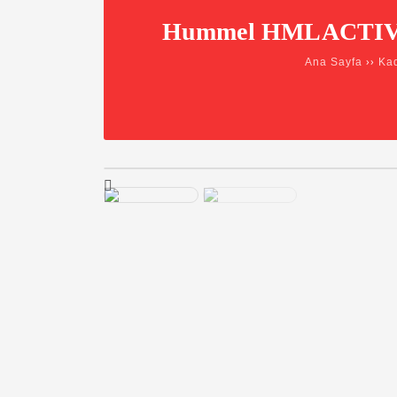
Hummel HMLACTIVE 
››
Ana Sayfa
Kad