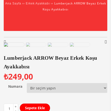
››
›› Lumberjack ARROW Beyaz Erkek
Ana Sayfa
Erkek Ayakkabı
Koşu Ayakkabısı
Lumberjack ARROW Beyaz Erkek Koşu
Ayakkabısı
₺
249,00
Numara
Sepete Ekle