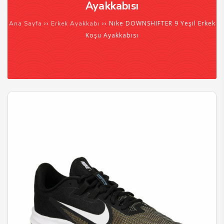
Ayakkabısı
››
›› Nike DOWNSHIFTER 9 Yeşil Erkek
Ana Sayfa
Erkek Ayakkabı
Koşu Ayakkabısı