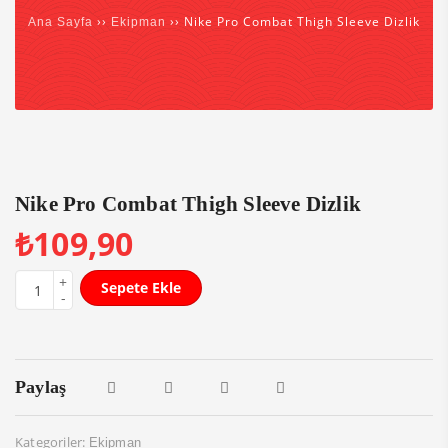
››
›› Nike Pro Combat Thigh Sleeve Dizlik
Ana Sayfa
Ekipman
Nike Pro Combat Thigh Sleeve Dizlik
₺
109,90
Sepete Ekle
Paylaş
Kategoriler:
Ekipman