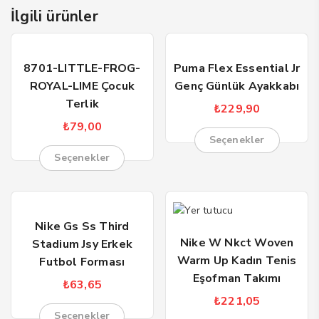
İlgili ürünler
8701-LITTLE-FROG-
Puma Flex Essential Jr
ROYAL-LIME Çocuk
Genç Günlük Ayakkabı
Terlik
₺
229,90
₺
79,00
Seçenekler
Seçenekler
Nike Gs Ss Third
Nike W Nkct Woven
Stadium Jsy Erkek
Warm Up Kadın Tenis
Futbol Forması
Eşofman Takımı
₺
63,65
₺
221,05
Seçenekler