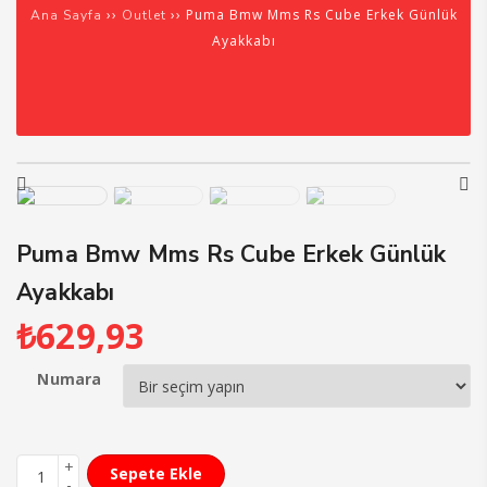
››
›› Puma Bmw Mms Rs Cube Erkek Günlük
Ana Sayfa
Outlet
Ayakkabı
Puma Bmw Mms Rs Cube Erkek Günlük
Ayakkabı
₺
629,93
Numara
Sepete Ekle