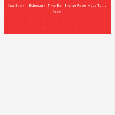
››
›› Timo Boll Bronze Raket Masa Tenisi
Ana Sayfa
Ekipman
Raketi