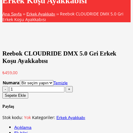
Erkek Koşu Ayakkabısı
››
›› Reebok CLOUDRIDE DMX 5.0 Gri
Ana Sayfa
Erkek Ayakkabı
Erkek Koşu Ayakkabısı
Reebok CLOUDRIDE DMX 5.0 Gri Erkek
Koşu Ayakkabısı
₺
459,00
Numara
Temizle
Sepete Ekle
Paylaş
Stok kodu:
Yok
Kategoriler:
Erkek Ayakkabı
Açıklama
Ek bilgi