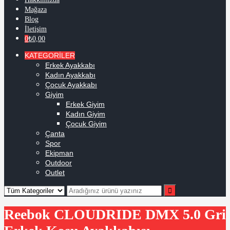
Mağaza
Blog
İletişim
0
₺
0,00
KATEGORİLER
Erkek Ayakkabı
Kadın Ayakkabı
Çocuk Ayakkabı
Giyim
Erkek Giyim
Kadın Giyim
Çocuk Giyim
Çanta
Spor
Ekipman
Outdoor
Outlet
Reebok CLOUDRIDE DMX 5.0 Gri