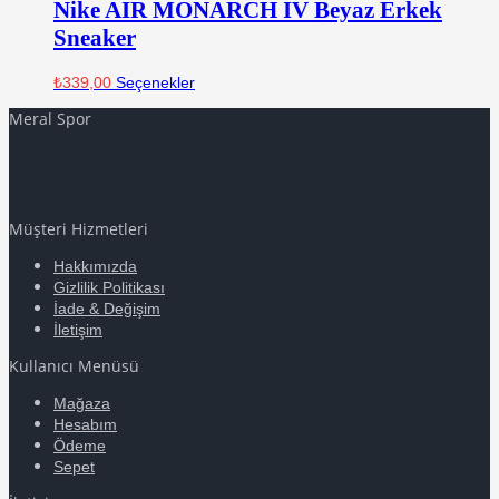
Nike AIR MONARCH IV Beyaz Erkek
Sneaker
₺
339,00
Seçenekler
Meral Spor
Müşteri Hizmetleri
Hakkımızda
Gizlilik Politikası
İade & Değişim
İletişim
Kullanıcı Menüsü
Mağaza
Hesabım
Ödeme
Sepet